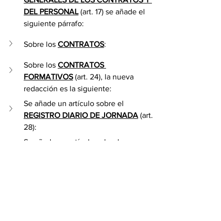
DEL PERSONAL
 (art. 17) se añade el 
siguiente párrafo:
Sobre los 
CONTRATOS
:
Sobre los 
CONTRATOS 
FORMATIVOS
 (art. 24), la nueva 
redacción es la siguiente:
Se añade un artículo sobre el 
REGISTRO DIARIO DE JORNADA
 (art. 
28):
Se añade un artículo sobre la 
DESCONEXIÓN DIGITAL
 (art. 29):
Sobre los 
PERMISOS 
RETRIBUIDOS
 (art. 30), además de 
mantener la modificación de 2023:
Sobre las 
REDUCCIONES DE 
JORNADA Y OTROS PERMISOS POR 