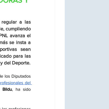
DORAS Y 
egular a las 
e, cumpliendo 
PNL avanza el 
ás se insta a 
ortivas sean 
cado para las 
y del Deporte.
e los Diputados 
rofesionales del 
 Bildu
, ha sido 