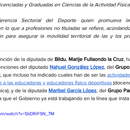
cenciadas y Graduadas en Ciencias de la Actividad Física
erencia Sectorial del Deporte quien promueva la 
l en lo que a profesiones no tituladas se refiere, acordan
 para asegurar la movilidad territorial de las y los pro
nción de la diputada de 
Bildu
, 
Marije Fullaondo la Cruz
, 
enciones del diputado 
Nahuel González López
, del 
Grupo 
R
, que incluso ha indicado cuales han de ser las 
actividade
 a las educadoras y educadores físico deportivos
(docenc
nica), y de la diputada 
Maribel García López
, del 
Grupo Par
ca que el Gobierno ya está trabajando en la línea que insta
com/watch?v=SbDRiFSN_7M