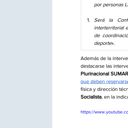
por personas Li
Será la Conf
interterritoria
de coordinación
deporte
».
Además de la interve
destacarse las interv
Plurinacional SUMA
que deben reservarse
física y dirección téc
Socialista
, en la indi
https://www.youtube.