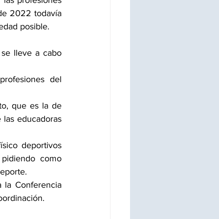
las profesiones 
de 2022 todavía 
edad posible.
se lleve a cabo 
rofesiones del 
o, que es la de 
e las educadoras 
sico deportivos 
 pidiendo como 
Deporte.
 la Conferencia 
oordinación.