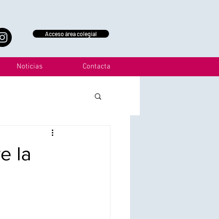
Acceso área colegial
Noticias
Contacta
e la