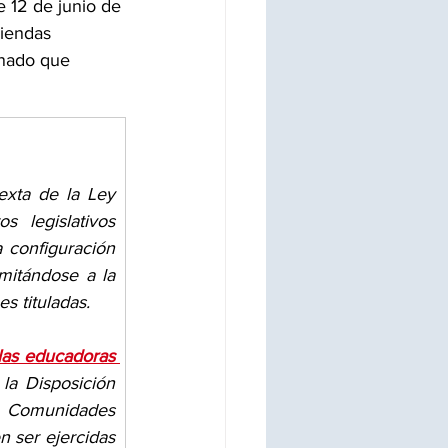
e 12 de junio de 
miendas 
onado que 
exta de la Ley 
legislativos 
 configuración 
itándose a la 
s tituladas.
 las educadoras 
la Disposición 
s Comunidades 
 ser ejercidas 