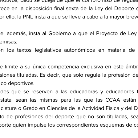
Motivos, Bildu se queja de que el compromiso de regular 
ece en la disposición final sexta de la Ley del Deporte 
r ello, la PNL insta a que se lleve a cabo a la mayor brev
e, además, insta al Gobierno a que el Proyecto de Ley 
remisas:
 los textos legislativos autonómicos en materia de p
e limite a su única competencia exclusiva en este ámbit
esiones tituladas. Es decir, que solo regule la profesión d
ico deportivos.
ades que se reserven a las educadoras y educadores fí
statal sean las mismas para las que las CCAA están
nciatura o Grado en Ciencias de la Actividad Física y del 
to de profesiones del deporte que no son tituladas, sea
eporte quien impulse los correspondientes esquemas de c