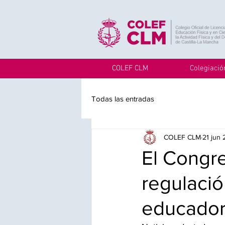
COLEF CLM
Colegiació
Todas las entradas
COLEF CLM
21 jun
El Congr
regulació
educadore