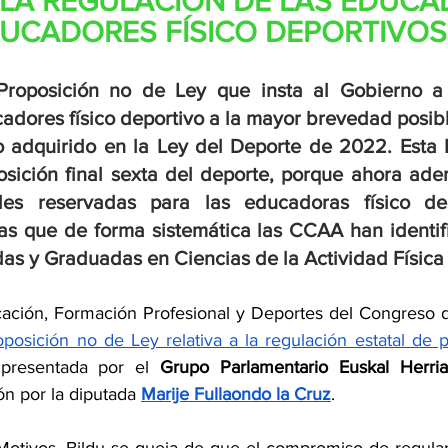
 LA REGULACIÓN DE LAS EDUCA
UCADORES FÍSICO DEPORTIVOS
roposición no de Ley que insta al Gobierno a r
dores físico deportivo a la mayor brevedad posibl
 adquirido en la Ley del Deporte de 2022. Esta 
sición final sexta del deporte, porque ahora adem
des reservadas para las educadoras físico dep
as que de forma sistemática las CCAA han identifi
as y Graduadas en Ciencias de la Actividad Física 
ación, Formación Profesional y Deportes del Congreso d
oposición no de Ley relativa a la regulación estatal de p
 presentada por el 
Grupo Parlamentario Euskal Herria
n por la diputada 
Marije Fullaondo la Cruz
.