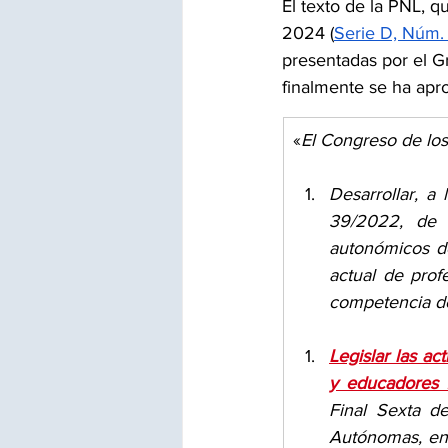
El texto de la PNL, q
2024 (
Serie D, Núm. 
presentadas por el Gr
finalmente se ha apro
«
El Congreso de los
Desarrollar, a 
39/2022, de 3
autonómicos de
actual de pro
competencia del
Legislar las ac
y educadores f
Final Sexta d
Autónomas, en 