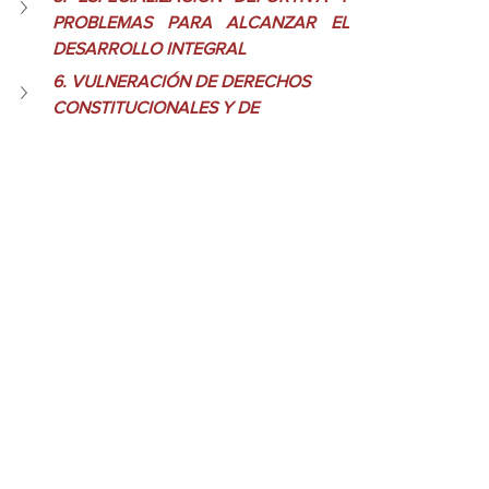
PROBLEMAS PARA ALCANZAR EL 
DESARROLLO INTEGRAL
6. VULNERACIÓN DE DERECHOS 
CONSTITUCIONALES Y DE 
TRATADOS INTERNACIONALES
7. ADAPTACIONES CURRICULARES 
INDIVIDUALIZADAS
8. SOLICITUD
-En Secundaria (Real Decreto 
217/2022, de 29 de marzo), de los 17 
criterios de evaluación,