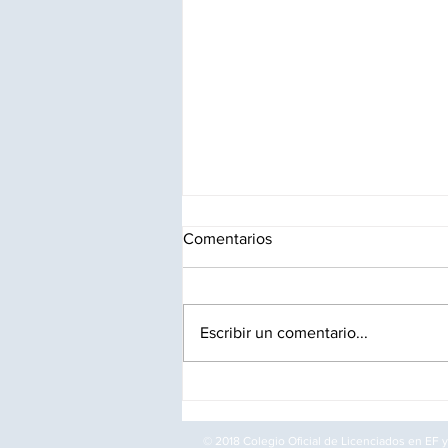
Comentarios
Escribir un comentario...
Oposiciones para CAFyD:
Instituciones Penitenciarias
convoca 10 plazas de personal
© 2018 Colegio Oficial de Licenciados en EF y