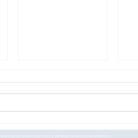
Ofer
Oferta de empleo - Albacete
 Ciencias de la Actividad Física y del Deporte de Castilla la Mancha