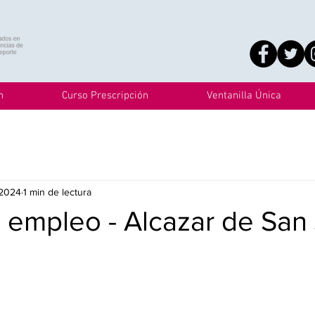
n
Curso Prescripción
Ventanilla Única
 2024
1 min de lectura
 empleo - Alcazar de San