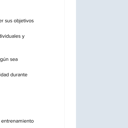
r sus objetivos 
ividuales y 
egún sea 
idad durante 
e entrenamiento 