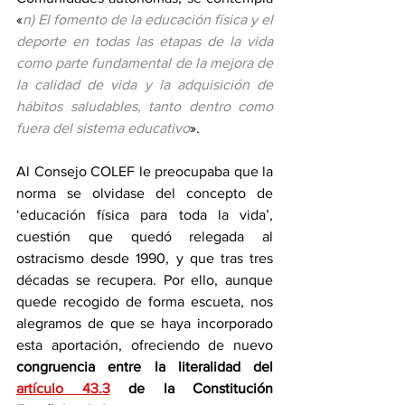
«
n) El fomento de la educación física y el 
deporte en todas las etapas de la vida 
como parte fundamental de la mejora de 
la calidad de vida y la adquisición de 
hábitos saludables, tanto dentro como 
fuera del sistema educativo
». 
Al Consejo COLEF le preocupaba que la 
norma se olvidase del concepto de 
‘educación física para toda la vida’, 
cuestión que quedó relegada al 
ostracismo desde 1990, y que tras tres 
décadas se recupera. Por ello, aunque 
quede recogido de forma escueta, nos 
alegramos de que se haya incorporado 
esta aportación, ofreciendo de nuevo 
congruencia entre la literalidad del 
artículo 43.3
de la Constitución 