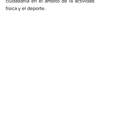
ciudadanía en el ámbito de la actividad 
física y el deporte.
#DefiendeTuProfesión
#SomosProfesion
alesCAFyD
Ver todo
Entradas recientes