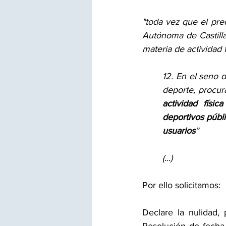
"toda vez que el pre
Autónoma de Castilla-
materia de actividad f
12. En el seno d
deporte, procura
actividad físi
deportivos públ
usuarios
” 
(...) 
Por ello solicitamos:
Declare la nulidad, 