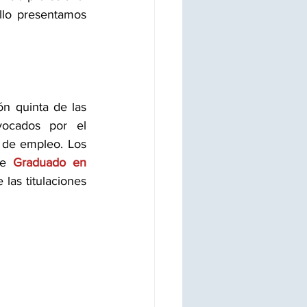
y con ellos velando por la salud y seguridad de la ciudadania. Por todo ello presentamos 
 
ón quinta de las 
ocados por el 
 de empleo. Los 
de 
Graduado en 
las titulaciones 