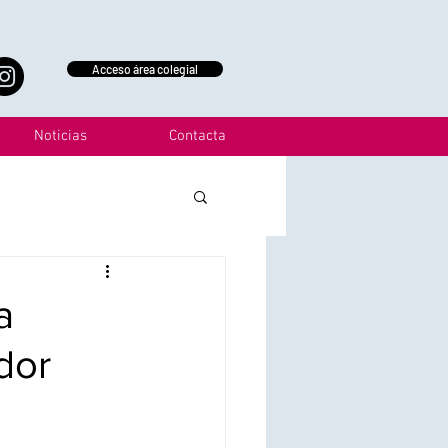
Acceso área colegial
Noticias
Contacta
a
dor