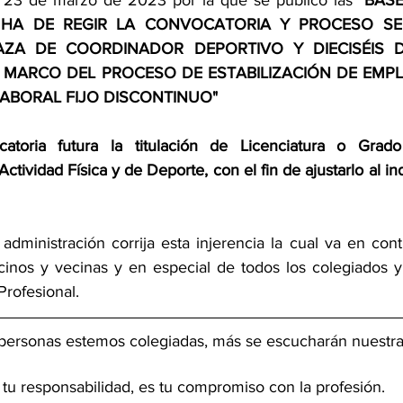
a 23 de marzo de 2023 por la que se publicó las 
"BASE
HA DE REGIR LA CONVOCATORIA Y PROCESO SEL
ZA DE COORDINADOR DEPORTIVO Y DIECISÉIS D
 MARCO DEL PROCESO DE ESTABILIZACIÓN DE EMPL
ABORAL FIJO DISCONTINUO"
atoria futura la titulación de Licenciatura o Grado
 Actividad Física y de Deporte, con el fin de ajustarlo al in
dministración corrija esta injerencia la cual va en contr
inos y vecinas y en especial de todos los colegiados y
rofesional. 
ersonas estemos colegiadas, más se escucharán nuestra
 tu responsabilidad, es tu compromiso con la profesión.