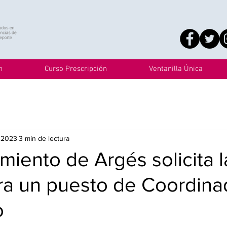
n
Curso Prescripción
Ventanilla Única
 2023
3 min de lectura
miento de Argés solicita l
ra un puesto de Coordina
o