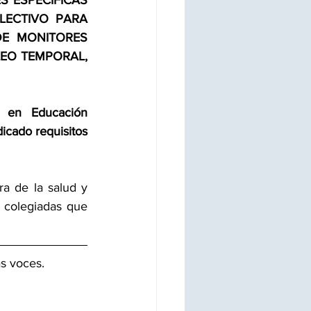
S ESPECÍFICAS 
ECTIVO PARA 
E MONITORES 
EO TEMPORAL, 
 en Educación 
dicado requisitos 
a de la salud y 
 colegiadas que 
s voces. 