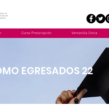
n
Curso Prescripción
Ventanilla Única
OMO EGRESADOS 22