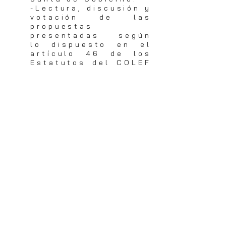
-Lectura, discusión y
votación de las
propuestas
presentadas según
lo dispuesto en el
artículo 46 de los
Estatutos del COLEF
CLM.
-Peticiones y
preguntas.
-Toda la documentación
de la Asamblea General
Ordinaria se enviará
antes del 23 de marzo.
Fecha fin envío de
propuestas 15 de marzo a
las 14:59.